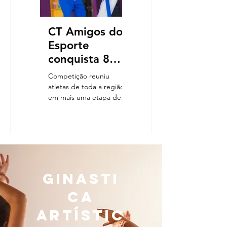
CT Amigos do
Esporte
conquista 8
medalhas na 2ª
Competição reuniu
Etapa do
atletas de toda a região
em mais uma etapa de
Campeonato
formação e alto
Mineiro de
rendimento Atleta Tiago
Judô
Leal (EuNaFoto) O
Centro de...
Ginasti
ca
Artístic