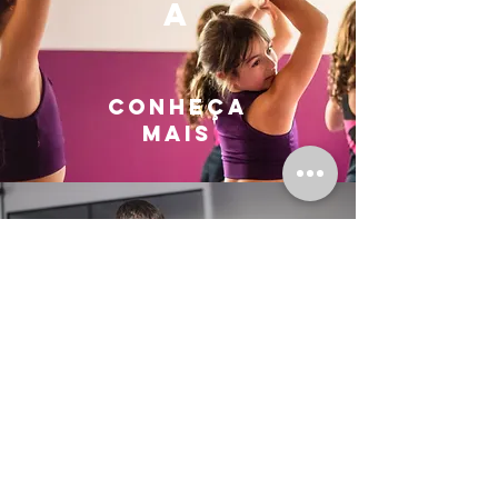
a
Conheça
Mais
judô
Conheça
Mais
QuestionárioPCD.pdf