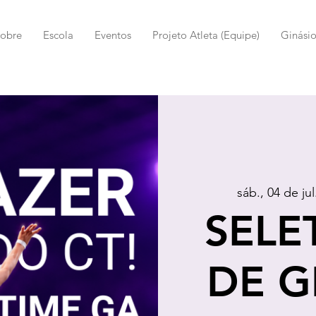
obre
Escola
Eventos
Projeto Atleta (Equipe)
Ginásio
sáb., 04 de jul
SELE
DE G