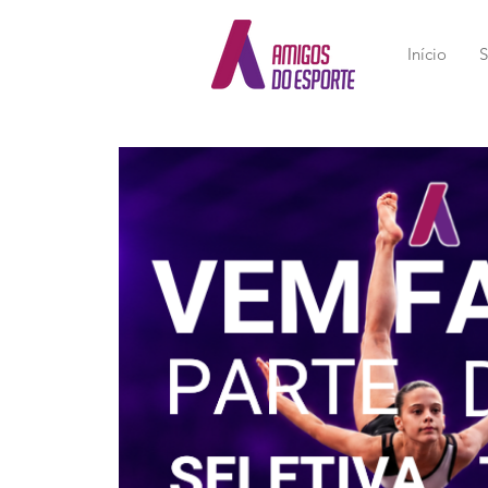
Início
S