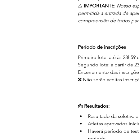
⚠️ 
IMPORTANTE
: 
Nosso espa
permitida a entrada de ape
compreensão de todos para q
Período de inscrições
Primeiro lote: até às 23h59 
Segundo lote: a partir de 2
Encerramento das inscriçõe
❌ Não serão aceitas inscriç
📩 
Resultados:
Resultado da seletiva e
Atletas aprovados inici
Haverá período de tes
período.