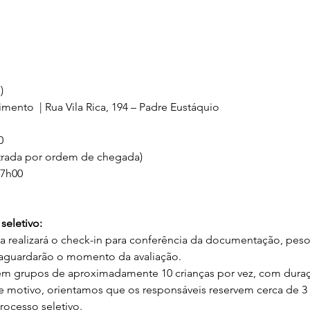
)
mento  | Rua Vila Rica, 194 – Padre Eustáquio
0
entrada por ordem de chegada)
17h00
eletivo: 
ça realizará o check-in para conferência da documentação, peso 
s aguardarão o momento da avaliação. 
em grupos de aproximadamente 10 crianças por vez, com duraç
e motivo, orientamos que os responsáveis reservem cerca de 3
rocesso seletivo.